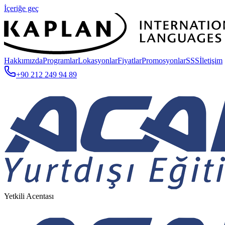
İçeriğe geç
Hakkımızda
Programlar
Lokasyonlar
Fiyatlar
Promosyonlar
SSS
İletişim
+90 212 249 94 89
Yetkili Acentası