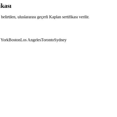
kası
rtilen, uluslararası geçerli Kaplan sertifikası verilir.
 York
Boston
Los Angeles
Toronto
Sydney