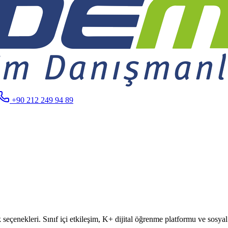
+90 212 249 94 89
eçenekleri. Sınıf içi etkileşim, K+ dijital öğrenme platformu ve sosyal 