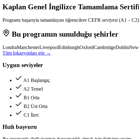
Kaplan Genel İngilizce Tamamlama Sertifi
Programı başarıyla tamamlayan öğrencilere CEFR seviyesi (A1 – C2) beli
Bu programın sunulduğu şehirler
Londra
Manchester
Liverpool
Edinburgh
Oxford
Cambridge
Dublin
New
Tüm lokasyonları gör →
Uygun seviyeler
A1 Başlangıç
A2 Temel
B1 Orta
B2 Üst Orta
C1 İleri
Hızlı başvuru
Bu programla ilgili ücretsiz danışmanlık almak için iletişime geçin.