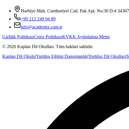
Harbiye Mah. Cumhuriyet Cad. Pak Apt. No:30 D:4 34367 Ş
+90 212 249 94 89
info@academix.com.tr
Gizlilik Politikası
Çerez Politikası
KVKK Aydınlatma Metni
©
2026
Kaplan Dil Okulları
. Tüm hakları saklıdır.
Kaplan Dil Okulu
|
Yurtdışı Eğitim Danışmanlık
|
Yurtdışı Dil Okulları
|
S