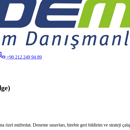
+90 212 249 94 89
dge)
el müfredat. Deneme sınavları, birebir geri bildirim ve strateji çalışt