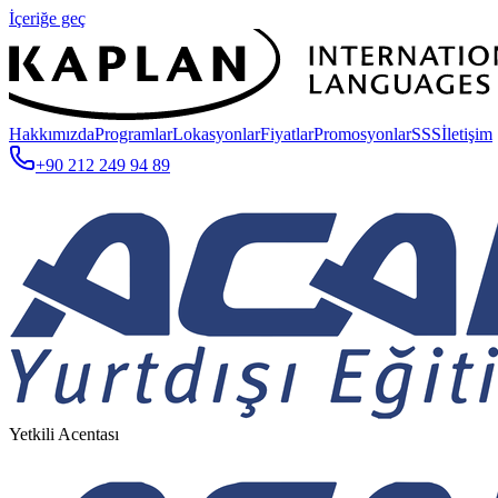
İçeriğe geç
Hakkımızda
Programlar
Lokasyonlar
Fiyatlar
Promosyonlar
SSS
İletişim
+90 212 249 94 89
Yetkili Acentası