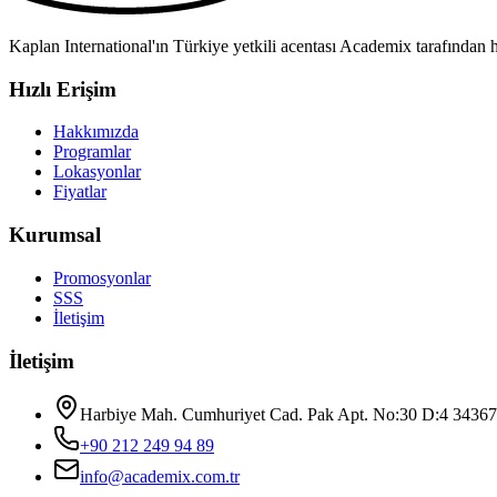
Kaplan International'ın Türkiye yetkili acentası Academix tarafından h
Hızlı Erişim
Hakkımızda
Programlar
Lokasyonlar
Fiyatlar
Kurumsal
Promosyonlar
SSS
İletişim
İletişim
Harbiye Mah. Cumhuriyet Cad. Pak Apt. No:30 D:4 34367 Ş
+90 212 249 94 89
info@academix.com.tr