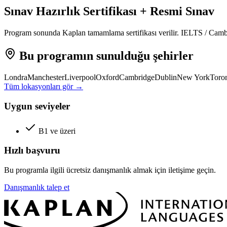
Sınav Hazırlık Sertifikası + Resmi Sınav
Program sonunda Kaplan tamamlama sertifikası verilir. IELTS / Cambri
Bu programın sunulduğu şehirler
Londra
Manchester
Liverpool
Oxford
Cambridge
Dublin
New York
Toro
Tüm lokasyonları gör →
Uygun seviyeler
B1 ve üzeri
Hızlı başvuru
Bu programla ilgili ücretsiz danışmanlık almak için iletişime geçin.
Danışmanlık talep et