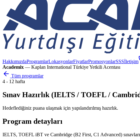
Hakkımızda
Programlar
Lokasyonlar
Fiyatlar
Promosyonlar
SSS
İletişim
Academix
— Kaplan International Türkiye Yetkili Acentası
Tüm programlar
4 - 12 hafta
Sınav Hazırlık (IELTS / TOEFL / Cambri
Hedeflediğiniz puana ulaşmak için yapılandırılmış hazırlık.
Program detayları
IELTS, TOEFL iBT ve Cambridge (B2 First, C1 Advanced) sınavlarına öz