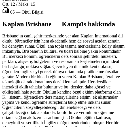
Ort. 12 / Maks. 15
05 — Okul Bilgisi
Kaplan Brisbane — Kampüs hakkında
Brisbane’ın canlı şehir merkezinde yer alan Kaplan International dil
okulu, öğrenciler için hem akademik hem de sosyal açıdan zengin
bir deneyim sunar. Okul, ana toplu taşıma merkezlerine kolay ulaşım
imkanıyla, Brisbane’ın kültürel ve ticari kalbine yakın konumdadır.
Bu merkezi konum, öğrencilerin ders sonrası şehirdeki müzeleri,
parkları, alışveriş bölgelerini ve restoranları keşfetmeleri için ideal
bir başlangıç noktası sağlar. Çevreleyen dinamik kent dokusu,
öğrenilen İngilizceyi gerçek dünya ortamında pratik etme fırsatları
yaratır. Modern bir binada eğitim veren Kaplan Brisbane, ferah ve
teknolojik olarak donatılmış dersliklere sahiptir. Her derslikte
interaktif akıllı tahtalar bulunur ve bu, dersleri daha görsel ve
etkileşimli hale getirir. Okulun kendine özgü eğitim platformu olan
K+ sistemi, öğrencilere ders materyallerine erişim, ek alıştırmalar
yapma ve kendi öğrenme süreçlerini takip etme imkanı sunar.
Öğrencilerin sosyalleşebileceği, dinlenebileceği ve ders
çalışabileceği ortak alanlar da, konforlu ve verimli bir öğrenme
ortamı sağlamak üzere tasarlanmıştır. Okulun eğitim kadrosu,
deneyimli ve sertifikalı İngilizce öğretmenlerinden oluşur. Her bir