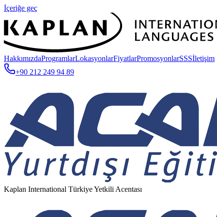
İçeriğe geç
Hakkımızda
Programlar
Lokasyonlar
Fiyatlar
Promosyonlar
SSS
İletişim
+90 212 249 94 89
Kaplan International Türkiye Yetkili Acentası