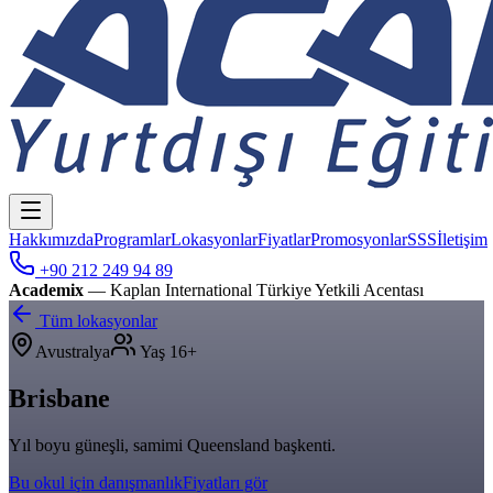
Hakkımızda
Programlar
Lokasyonlar
Fiyatlar
Promosyonlar
SSS
İletişim
+90 212 249 94 89
Academix
— Kaplan International Türkiye Yetkili Acentası
Tüm lokasyonlar
Avustralya
Yaş
16+
Brisbane
Yıl boyu güneşli, samimi Queensland başkenti.
Bu okul için danışmanlık
Fiyatları gör