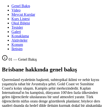
Genel Bakış
Video
Mevcut Kurslar
Kurs Listesi
Okul Bilgisi
Tesisler
Galeri
Konaklama
Aktiviteler
Konum
İletişim
01 — Genel Bakış
Brisbane hakkında genel bakış
Queensland eyaletinin başkenti, subtropikal iklimi ve nehir kıyısı
yaşamıyla rahat bir Avustralya şehri. Gold Coast ve Sunshine
Coast'a kolay ulaşım. Kampüs şehir merkezindedir. Kaplan
International'ın bu kampüsü, dünyanın 100'den fazla ülkesinden
gelen öğrencilerle uluslararası bir sınıf atmosferi yaratır. Türk
öğrencilerin nüfus oranı denge gözetilerek planlanır; böylece ders
saatleri dışında da hedef dilde iletişim kurmak doğal bir alışkanlığa