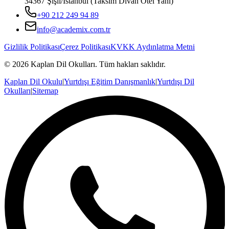
34367 Şişli/İstanbul (Taksim Divan Otel Yanı)
+90 212 249 94 89
info@academix.com.tr
Gizlilik Politikası
Çerez Politikası
KVKK Aydınlatma Metni
©
2026
Kaplan Dil Okulları
. Tüm hakları saklıdır.
Kaplan Dil Okulu
|
Yurtdışı Eğitim Danışmanlık
|
Yurtdışı Dil
Okulları
|
Sitemap