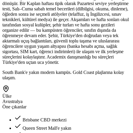
dönüşür. Bir Kaplan haftası tipik olarak Pazartesi seviye yerleştirme
testi, Salı–Cuma sabah temel becerileri (dilbilgisi, okuma, dinleme),
öğleden sonra ise seçmeli atölyeler (telaffuz, iş İngilizcesi, sınav
teknikleri, kültürel medya) ile geçer. Akşamları ve hafta sonları okul
tarafından sosyal kulüpler, şehir turları ve hafta sonu gezileri
organize edilir — bu kampüsten öğrenciler, sınıfın dışında da
öğrenmeye devam eder. Şehir, Türkiye'den doğrudan veya tek
aktarmalı uçuş bağlantıları, güvenli toplu taşıma ve uluslararası
öğrencilere uygun yaşam altyapısı (banka hesabı açma, sağlık
sigortası, SIM kart, öğrenci indirimleri) ile ulaşım ve ilk yerleşme
süreçlerini kolaylaştırır. Academix danışmanlığı bu süreçleri
Türkiye'den uçtan uca yönetir.
South Bank'e yakın modern kampüs. Gold Coast plajlarına kolay
ulaşım.
Ülke
Avustralya
Öne çıkanlar
Brisbane CBD merkezi
Queen Street Mall'e yakın