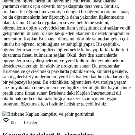
öğretmen, öğrencilerin dil öğrenme hedeflerine ulaşmalarına
yardımcı olmak için özverili bir yaklaşımla ders verir. Sınıflar,
ortalama bir öğrenci mevcuduyla dengeli bir öğrenim ortamı sunar;
bu da öğretmenlerin her öğrenciyle daha yakından ilgilenmesine
olanak tanır. Okulda uygulanan seviye belirleme sistemi,
öğrencilerin doğru seviyedeki sınıflara yerleştirilmesini sağlar ve dil
gelişimlerini düzenli olarak takip eden akademik destek programları
mevcuttur. Kaplan Brisbane, dünyanın dört bir yanından gelen çok
uluslu bir öğrenci topluluğuna ev sahipliği yapar. Bu çeşitlilik,
öğrencilerin sadece İngilizce öğrenmekle kalmayıp farklı kültürleri
de tanıma fırsatı bulmasını sağlar. Okul, ders dışı zamanlarda
öğrencilerin sosyalleşmelerini ve yerel kültürü deneyimlemelerini
destekleyen zengin bir aktivite programı sunar. Bu programlar,
Brisbane ve çevresindeki parklarda pikniklerden, kültürel gezilere,
sanat galerisi ziyaretlerinden, yerel festivallere katılıma kadar geniş
bir yelpazeyi kapsar. Bu etkinlikler, öğrencilere Avustralya yaşam
tarzını yakından deneyimleme ve İngilizcelerini günlük hayat içinde
pratik etme fırsatı sunar. Brisbane'daki Kaplan International dil
okulu hakkında daha fazla bilgi almak ve sizin için en uygun
programı öğrenmek için bizimle iletişime geçebilirsiniz.
06 — Tesisler