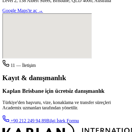
Level 2, 138 Albert Street, Brisbane, QLD 4000, Australia
Google Maps'te aç →
11 — İletişim
Kayıt & danışmanlık
Kaplan
Brisbane
için ücretsiz danışmanlık
Türkiye'den başvuru, vize, konaklama ve transfer süreçleri
Academix
uzmanları tarafından yönetilir.
+90 212 249 94 89
Bilgi İstek Formu