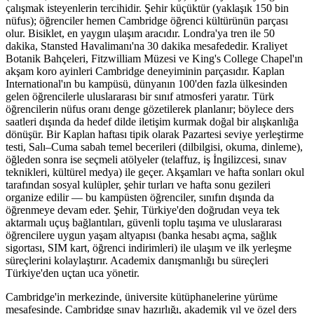
çalışmak isteyenlerin tercihidir. Şehir küçüktür (yaklaşık 150 bin
nüfus); öğrenciler hemen Cambridge öğrenci kültürünün parçası
olur. Bisiklet, en yaygın ulaşım aracıdır. Londra'ya tren ile 50
dakika, Stansted Havalimanı'na 30 dakika mesafededir. Kraliyet
Botanik Bahçeleri, Fitzwilliam Müzesi ve King's College Chapel'ın
akşam koro ayinleri Cambridge deneyiminin parçasıdır. Kaplan
International'ın bu kampüsü, dünyanın 100'den fazla ülkesinden
gelen öğrencilerle uluslararası bir sınıf atmosferi yaratır. Türk
öğrencilerin nüfus oranı denge gözetilerek planlanır; böylece ders
saatleri dışında da hedef dilde iletişim kurmak doğal bir alışkanlığa
dönüşür. Bir Kaplan haftası tipik olarak Pazartesi seviye yerleştirme
testi, Salı–Cuma sabah temel becerileri (dilbilgisi, okuma, dinleme),
öğleden sonra ise seçmeli atölyeler (telaffuz, iş İngilizcesi, sınav
teknikleri, kültürel medya) ile geçer. Akşamları ve hafta sonları okul
tarafından sosyal kulüpler, şehir turları ve hafta sonu gezileri
organize edilir — bu kampüsten öğrenciler, sınıfın dışında da
öğrenmeye devam eder. Şehir, Türkiye'den doğrudan veya tek
aktarmalı uçuş bağlantıları, güvenli toplu taşıma ve uluslararası
öğrencilere uygun yaşam altyapısı (banka hesabı açma, sağlık
sigortası, SIM kart, öğrenci indirimleri) ile ulaşım ve ilk yerleşme
süreçlerini kolaylaştırır. Academix danışmanlığı bu süreçleri
Türkiye'den uçtan uca yönetir.
Cambridge'in merkezinde, üniversite kütüphanelerine yürüme
mesafesinde. Cambridge sınav hazırlığı, akademik yıl ve özel ders