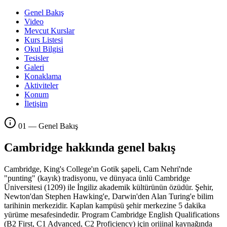
Genel Bakış
Video
Mevcut Kurslar
Kurs Listesi
Okul Bilgisi
Tesisler
Galeri
Konaklama
Aktiviteler
Konum
İletişim
01 — Genel Bakış
Cambridge hakkında genel bakış
Cambridge, King's College'ın Gotik şapeli, Cam Nehri'nde
"punting" (kayık) tradisyonu, ve dünyaca ünlü Cambridge
Üniversitesi (1209) ile İngiliz akademik kültürünün özüdür. Şehir,
Newton'dan Stephen Hawking'e, Darwin'den Alan Turing'e bilim
tarihinin merkezidir. Kaplan kampüsü şehir merkezine 5 dakika
yürüme mesafesindedir. Program Cambridge English Qualifications
(B2 First, C1 Advanced, C2 Proficiency) için orijinal kaynağında