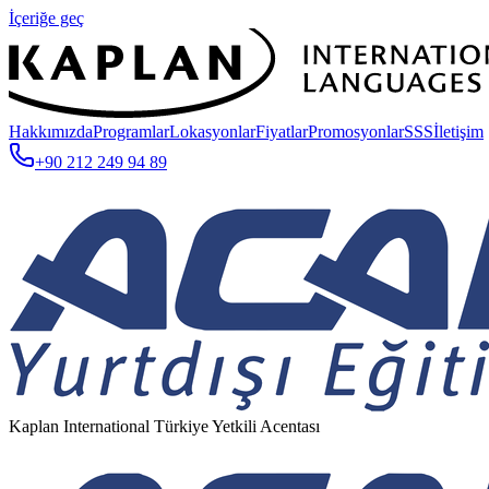
İçeriğe geç
Hakkımızda
Programlar
Lokasyonlar
Fiyatlar
Promosyonlar
SSS
İletişim
+90 212 249 94 89
Kaplan International Türkiye Yetkili Acentası