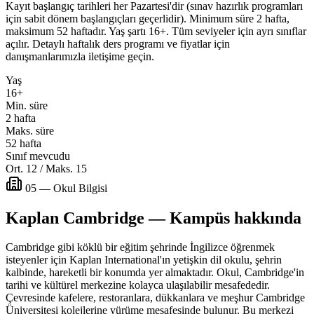
Kayıt başlangıç tarihleri her Pazartesi'dir (sınav hazırlık programları
için sabit dönem başlangıçları geçerlidir). Minimum süre 2 hafta,
maksimum 52 haftadır. Yaş şartı 16+. Tüm seviyeler için ayrı sınıflar
açılır. Detaylı haftalık ders programı ve fiyatlar için
danışmanlarımızla iletişime geçin.
Yaş
16+
Min. süre
2 hafta
Maks. süre
52 hafta
Sınıf mevcudu
Ort. 12 / Maks. 15
05 — Okul Bilgisi
Kaplan Cambridge — Kampüs hakkında
Cambridge gibi köklü bir eğitim şehrinde İngilizce öğrenmek
isteyenler için Kaplan International'ın yetişkin dil okulu, şehrin
kalbinde, hareketli bir konumda yer almaktadır. Okul, Cambridge'in
tarihi ve kültürel merkezine kolayca ulaşılabilir mesafededir.
Çevresinde kafelere, restoranlara, dükkanlara ve meşhur Cambridge
Üniversitesi kolejlerine yürüme mesafesinde bulunur. Bu merkezi