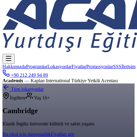
Hakkımızda
Programlar
Lokasyonlar
Fiyatlar
Promosyonlar
SSS
İletişim
+90 212 249 94 89
Academix
— Kaplan International Türkiye Yetkili Acentası
Tüm lokasyonlar
İngiltere
Yaş
16+
Cambridge
Klasik İngiliz üniversite kültürü ve sakin yaşam.
Bu okul için danışmanlık
Fiyatları gör