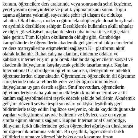
konum, öğrencilere ders aralarında veya sonrasında şehri keşfetme,
yerel yaşamı deneyimleme ve pratik yapma imkanı sunar. Toplu
taşıma ağlarına yakınlığı sayesinde şehir içi ulaşım da oldukça
rahattır. Okul binası, modern eğitim teknolojileriyle donatılmış ferah
ve aydınlık dersliklere sahiptir. Dersliklerde kullanılan akıllı tahtalar
ve diğer görsel-işitsel araçlar, dersleri daha interaktif ve ilgi çekici
hale getirir. Tüm Kaplan okullarında olduğu gibi, Cambridge
kampüsünde de öğrencilerin akademik gelişimlerini takip etmelerini
ve ders materyallerine erişmelerini sağlayan K+ platformu aktif
olarak kullanılır. Rahat çalışma alanları, dinlenme odaları ve
kablosuz internet erişimi gibi ortak alanlar da öğrencilerin sosyal ve
akademik ihtiyaçlarını karşılayacak şekilde tasarlanmıştır. Kaplan
International Cambridge'in öğretim kadrosu, deneyimli ve nitelikli
öğretmenlerden oluşmaktadır. Öğretmenler, öğrencilerin dil öğrenme
süreçlerinde onlara rehberlik eder ve her öğrencinin bireysel
ihtiyaçlarına uygun destek sağlar. Sınıf mevcutları, öğrencilerin
öğretmenleriyle daha yakından etkileşim kurabilmelerini ve aktif
katılım sağlayabilmelerini teşvik edecek şekilde belirlenir. Akademik
gelişim, düzenli seviye tespit sınavları ve kişiselleştirilmiş geri
bildirimlerle takip edilir. İngilizce seviyeniz, okula kaydolduğunuzda
yapılan yerleştirme sınavıyla belirlenir ve böylece size en uygun
sınıfta eğitim almanız sağlanır. Kaplan International Cambridge,
dünyanın farklı ülkelerinden gelen öğrencileri ağırlayan uluslararası
bir öğrencilik ortamına sahiptir. Bu çeşitlilik, öğrencilerin farklı
kültürleri tanıma ve küresel bir bakış açısı kazanma fırsatı