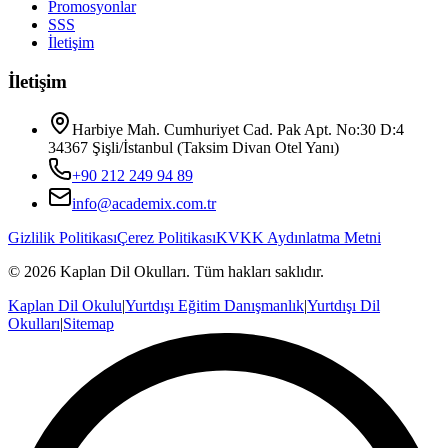
Promosyonlar
SSS
İletişim
İletişim
Harbiye Mah. Cumhuriyet Cad. Pak Apt. No:30 D:4
34367 Şişli/İstanbul (Taksim Divan Otel Yanı)
+90 212 249 94 89
info@academix.com.tr
Gizlilik Politikası
Çerez Politikası
KVKK Aydınlatma Metni
©
2026
Kaplan Dil Okulları
. Tüm hakları saklıdır.
Kaplan Dil Okulu
|
Yurtdışı Eğitim Danışmanlık
|
Yurtdışı Dil
Okulları
|
Sitemap