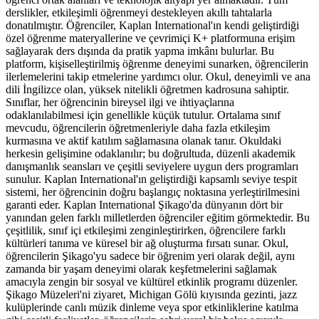
derslikler, etkileşimli öğrenmeyi destekleyen akıllı tahtalarla
donatılmıştır. Öğrenciler, Kaplan International'ın kendi geliştirdiği
özel öğrenme materyallerine ve çevrimiçi K+ platformuna erişim
sağlayarak ders dışında da pratik yapma imkânı bulurlar. Bu
platform, kişiselleştirilmiş öğrenme deneyimi sunarken, öğrencilerin
ilerlemelerini takip etmelerine yardımcı olur. Okul, deneyimli ve ana
dili İngilizce olan, yüksek nitelikli öğretmen kadrosuna sahiptir.
Sınıflar, her öğrencinin bireysel ilgi ve ihtiyaçlarına
odaklanılabilmesi için genellikle küçük tutulur. Ortalama sınıf
mevcudu, öğrencilerin öğretmenleriyle daha fazla etkileşim
kurmasına ve aktif katılım sağlamasına olanak tanır. Okuldaki
herkesin gelişimine odaklanılır; bu doğrultuda, düzenli akademik
danışmanlık seansları ve çeşitli seviyelere uygun ders programları
sunulur. Kaplan International'ın geliştirdiği kapsamlı seviye tespit
sistemi, her öğrencinin doğru başlangıç noktasına yerleştirilmesini
garanti eder. Kaplan International Şikago'da dünyanın dört bir
yanından gelen farklı milletlerden öğrenciler eğitim görmektedir. Bu
çeşitlilik, sınıf içi etkileşimi zenginleştirirken, öğrencilere farklı
kültürleri tanıma ve küresel bir ağ oluşturma fırsatı sunar. Okul,
öğrencilerin Şikago'yu sadece bir öğrenim yeri olarak değil, aynı
zamanda bir yaşam deneyimi olarak keşfetmelerini sağlamak
amacıyla zengin bir sosyal ve kültürel etkinlik programı düzenler.
Şikago Müzeleri'ni ziyaret, Michigan Gölü kıyısında gezinti, jazz
kulüplerinde canlı müzik dinleme veya spor etkinliklerine katılma