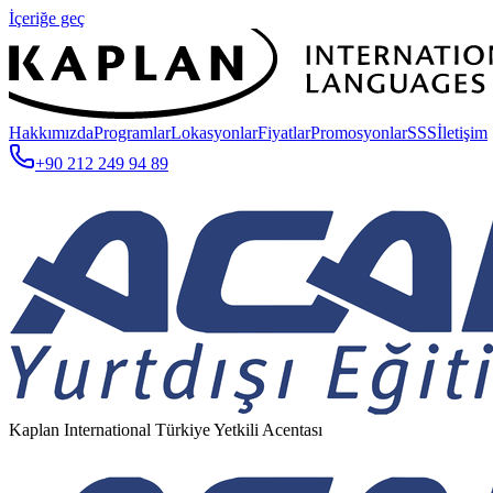
İçeriğe geç
Hakkımızda
Programlar
Lokasyonlar
Fiyatlar
Promosyonlar
SSS
İletişim
+90 212 249 94 89
Kaplan International Türkiye Yetkili Acentası