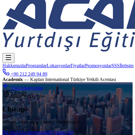
Hakkımızda
Programlar
Lokasyonlar
Fiyatlar
Promosyonlar
SSS
İletişim
+90 212 249 94 89
Academix
— Kaplan International Türkiye Yetkili Acentası
Tüm lokasyonlar
ABD
Yaş
16+
Chicago
Mimari, blues ve göl kenarı bir metropol.
Bu okul için danışmanlık
Fiyatları gör