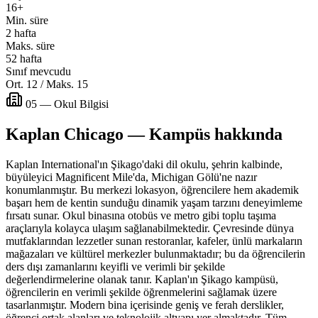
16+
Min. süre
2 hafta
Maks. süre
52 hafta
Sınıf mevcudu
Ort. 12 / Maks. 15
05 — Okul Bilgisi
Kaplan Chicago — Kampüs hakkında
Kaplan International'ın Şikago'daki dil okulu, şehrin kalbinde,
büyüleyici Magnificent Mile'da, Michigan Gölü'ne nazır
konumlanmıştır. Bu merkezi lokasyon, öğrencilere hem akademik
başarı hem de kentin sunduğu dinamik yaşam tarzını deneyimleme
fırsatı sunar. Okul binasına otobüs ve metro gibi toplu taşıma
araçlarıyla kolayca ulaşım sağlanabilmektedir. Çevresinde dünya
mutfaklarından lezzetler sunan restoranlar, kafeler, ünlü markaların
mağazaları ve kültürel merkezler bulunmaktadır; bu da öğrencilerin
ders dışı zamanlarını keyifli ve verimli bir şekilde
değerlendirmelerine olanak tanır. Kaplan'ın Şikago kampüsü,
öğrencilerin en verimli şekilde öğrenmelerini sağlamak üzere
tasarlanmıştır. Modern bina içerisinde geniş ve ferah derslikler,
öğrenci ortak alanları ve teknolojik altyapı yer almaktadır. Tüm