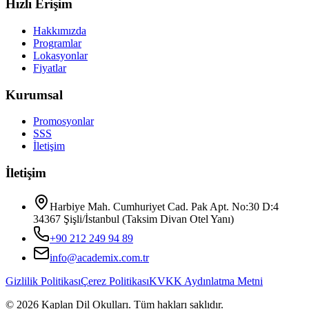
Hızlı Erişim
Hakkımızda
Programlar
Lokasyonlar
Fiyatlar
Kurumsal
Promosyonlar
SSS
İletişim
İletişim
Harbiye Mah. Cumhuriyet Cad. Pak Apt. No:30 D:4
34367 Şişli/İstanbul (Taksim Divan Otel Yanı)
+90 212 249 94 89
info@academix.com.tr
Gizlilik Politikası
Çerez Politikası
KVKK Aydınlatma Metni
©
2026
Kaplan Dil Okulları
. Tüm hakları saklıdır.