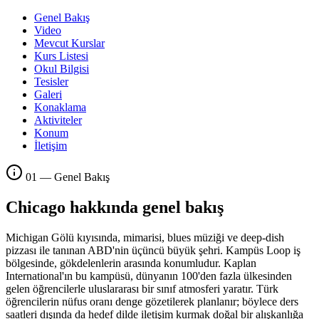
Genel Bakış
Video
Mevcut Kurslar
Kurs Listesi
Okul Bilgisi
Tesisler
Galeri
Konaklama
Aktiviteler
Konum
İletişim
01 — Genel Bakış
Chicago hakkında genel bakış
Michigan Gölü kıyısında, mimarisi, blues müziği ve deep-dish
pizzası ile tanınan ABD'nin üçüncü büyük şehri. Kampüs Loop iş
bölgesinde, gökdelenlerin arasında konumludur. Kaplan
International'ın bu kampüsü, dünyanın 100'den fazla ülkesinden
gelen öğrencilerle uluslararası bir sınıf atmosferi yaratır. Türk
öğrencilerin nüfus oranı denge gözetilerek planlanır; böylece ders
saatleri dışında da hedef dilde iletişim kurmak doğal bir alışkanlığa