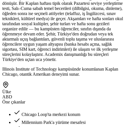
dönüşür. Bir Kaplan haftası tipik olarak Pazartesi seviye yerleştirme
testi, Salı–Cuma sabah temel becerileri (dilbilgisi, okuma, dinleme),
öğleden sonra ise seçmeli atölyeler (telaffuz, iş İngilizcesi, sınav
teknikleri, kültürel medya) ile geçer. Akşamları ve hafta sonları okul
tarafından sosyal kulüpler, şehir turları ve hafta sonu gezileri
organize edilir — bu kampüsten öğrenciler, sınıfın dışında da
öğrenmeye devam eder. Şehir, Türkiye'den doğrudan veya tek
aktarmalı uçuş bağlantıları, güvenli toplu taşıma ve uluslararası
öğrencilere uygun yaşam altyapısı (banka hesabı açma, sağlık
sigortası, SIM kart, öğrenci indirimleri) ile ulaşım ve ilk yerleşme
süreçlerini kolaylaştırır. Academix danışmanlığı bu süreçleri
Türkiye'den uçtan uca yönetir.
Illinois Institute of Technology kampüsünde konumlanan Kaplan
Chicago, otantik Amerikan deneyimi sunar.
Ülke
ABD
Öne çıkanlar
Chicago Loop'ta merkezi konum
Millennium Park'a yürüme mesafesi