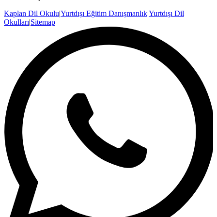
Kaplan Dil Okulu
|
Yurtdışı Eğitim Danışmanlık
|
Yurtdışı Dil
Okulları
|
Sitemap