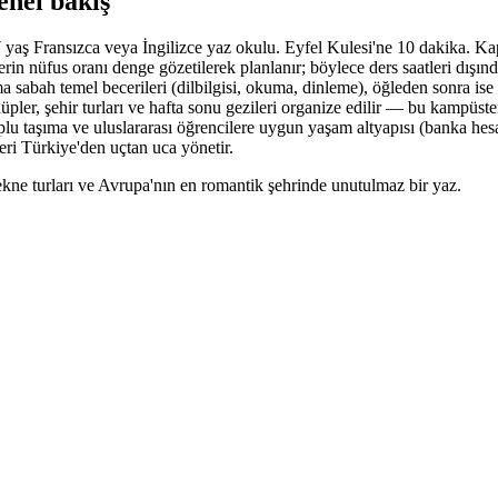
enel bakış
7 yaş Fransızca veya İngilizce yaz okulu. Eyfel Kulesi'ne 10 dakika. K
ilerin nüfus oranı denge gözetilerek planlanır; böylece ders saatleri dışı
 sabah temel becerileri (dilbilgisi, okuma, dinleme), öğleden sonra ise seç
üpler, şehir turları ve hafta sonu gezileri organize edilir — bu kampüst
lu taşıma ve uluslararası öğrencilere uygun yaşam altyapısı (banka hesab
eri Türkiye'den uçtan uca yönetir.
tekne turları ve Avrupa'nın en romantik şehrinde unutulmaz bir yaz.