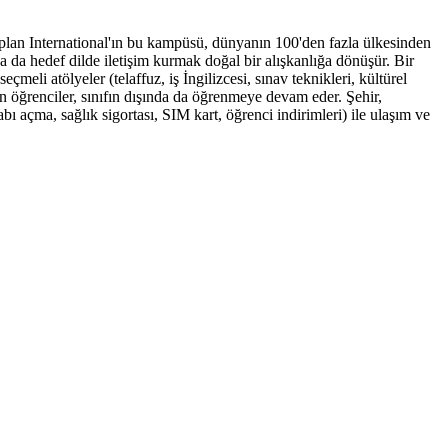
aplan International'ın bu kampüsü, dünyanın 100'den fazla ülkesinden
nda da hedef dilde iletişim kurmak doğal bir alışkanlığa dönüşür. Bir
meli atölyeler (telaffuz, iş İngilizcesi, sınav teknikleri, kültürel
en öğrenciler, sınıfın dışında da öğrenmeye devam eder. Şehir,
ı açma, sağlık sigortası, SIM kart, öğrenci indirimleri) ile ulaşım ve