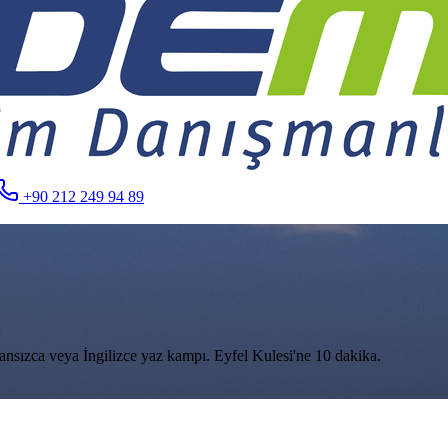
+90 212 249 94 89
ransızca veya İngilizce yaz kampı. Eyfel Kulesi'ne 10 dakika.