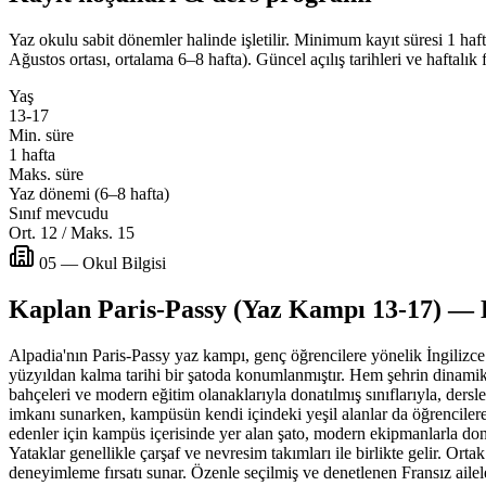
Yaz okulu sabit dönemler halinde işletilir. Minimum kayıt süresi 1 haf
Ağustos ortası, ortalama 6–8 hafta). Güncel açılış tarihleri ve haftalık 
Yaş
13-17
Min. süre
1 hafta
Maks. süre
Yaz dönemi (6–8 hafta)
Sınıf mevcudu
Ort. 12 / Maks. 15
05 — Okul Bilgisi
Kaplan Paris-Passy (Yaz Kampı 13-17) —
Alpadia'nın Paris-Passy yaz kampı, genç öğrencilere yönelik İngilizc
yüzyıldan kalma tarihi bir şatoda konumlanmıştır. Hem şehrin dinamik 
bahçeleri ve modern eğitim olanaklarıyla donatılmış sınıflarıyla, dersle
imkanı sunarken, kampüsün kendi içindeki yeşil alanlar da öğrencilere d
edenler için kampüs içerisinde yer alan şato, modern ekipmanlarla donat
Yataklar genellikle çarşaf ve nevresim takımları ile birlikte gelir. Or
deneyimleme fırsatı sunar. Özenle seçilmiş ve denetlenen Fransız ail