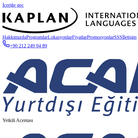
İçeriğe geç
Hakkımızda
Programlar
Lokasyonlar
Fiyatlar
Promosyonlar
SSS
İletişim
+90 212 249 94 89
Yetkili Acentası