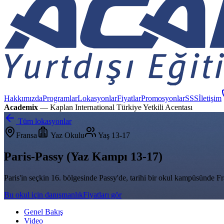
Hakkımızda
Programlar
Lokasyonlar
Fiyatlar
Promosyonlar
SSS
İletişim
Academix
— Kaplan International Türkiye Yetkili Acentası
Tüm lokasyonlar
Fransa
Yaz Okulu
Yaş
13-17
Paris-Passy (Yaz Kampı 13-17)
Paris'in seçkin 16. bölgesinde Passy'de, tarihi bir okul kampüsünde F
Bu okul için danışmanlık
Fiyatları gör
Genel Bakış
Video