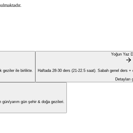
ulmaktadır.
Yoğun Yaz D
geziler ile birlikte.
Haftada 28-30 ders (21-22.5 saat). Sabah genel ders + öğ
Detayları
am gün/yarım gün şehir & doğa gezileri.