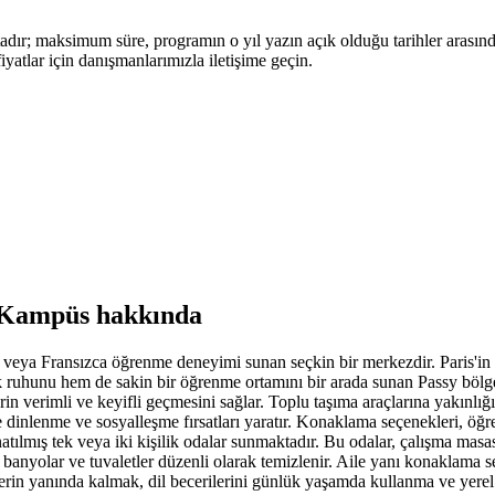
tadır; maksimum süre, programın o yıl yazın açık olduğu tarihler arasınd
fiyatlar için danışmanlarımızla iletişime geçin.
 Kampüs hakkında
e veya Fransızca öğrenme deneyimi sunan seçkin bir merkezdir. Paris'in
ruhunu hem de sakin bir öğrenme ortamını bir arada sunan Passy bölgesi
rin verimli ve keyifli geçmesini sağlar. Toplu taşıma araçlarına yakınlığı
inlenme ve sosyalleşme fırsatları yaratır. Konaklama seçenekleri, öğrenc
ılmış tek veya iki kişilik odalar sunmaktadır. Bu odalar, çalışma masası
tak banyolar ve tuvaletler düzenli olarak temizlenir. Aile yanı konaklama
elerin yanında kalmak, dil becerilerini günlük yaşamda kullanma ve yer