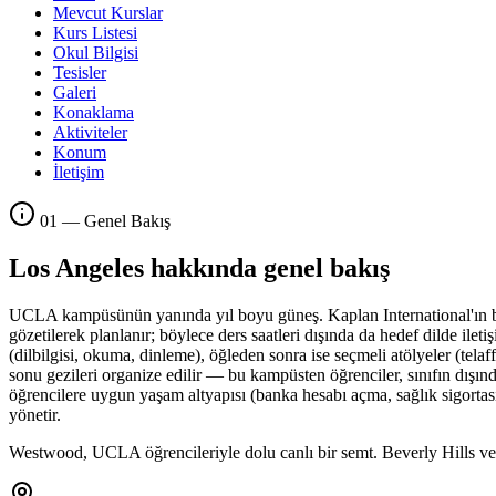
Mevcut Kurslar
Kurs Listesi
Okul Bilgisi
Tesisler
Galeri
Konaklama
Aktiviteler
Konum
İletişim
01 — Genel Bakış
Los Angeles hakkında genel bakış
UCLA kampüsünün yanında yıl boyu güneş. Kaplan International'ın bu k
gözetilerek planlanır; böylece ders saatleri dışında da hedef dilde ilet
(dilbilgisi, okuma, dinleme), öğleden sonra ise seçmeli atölyeler (telaff
sonu gezileri organize edilir — bu kampüsten öğrenciler, sınıfın dışı
öğrencilere uygun yaşam altyapısı (banka hesabı açma, sağlık sigortası
yönetir.
Westwood, UCLA öğrencileriyle dolu canlı bir semt. Beverly Hills ve