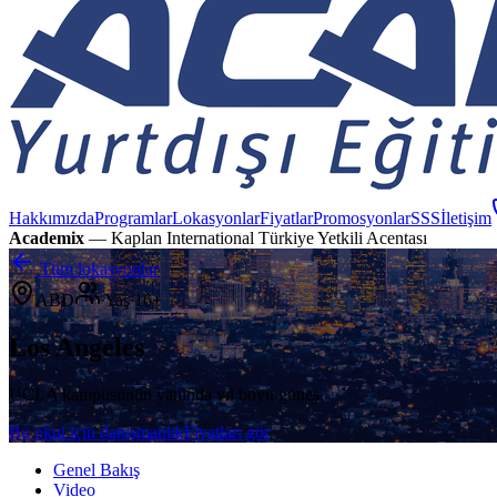
Hakkımızda
Programlar
Lokasyonlar
Fiyatlar
Promosyonlar
SSS
İletişim
Academix
— Kaplan International Türkiye Yetkili Acentası
Tüm lokasyonlar
ABD
Yaş
16+
Los Angeles
UCLA kampüsünün yanında yıl boyu güneş.
Bu okul için danışmanlık
Fiyatları gör
Genel Bakış
Video