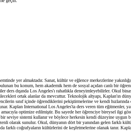
ime geçin.
mtinde yer almaktadır. Sanat, kültür ve eğlence merkezlerine yakınlığı
da bulunan bu konum, hem akademik hem de sosyal açıdan canlı bir öğrenm
iler ders dışında Los Angeles'ı rahatlıkla deneyimleyebilirler. Okul bina
rebilecekleri ortak alanlar da mevcuttur. Teknolojik altyapı, Kaplan'ın dü
cilerin sınıf içinde öğrendiklerini pekiştirmelerine ve kendi hızlarında
r sunar. Kaplan International Los Angeles'ta ders veren tüm eğitmenler,
 amacıyla optimize edilmiştir. Bu sayede her öğrenciye bireysel ilgi göst
ı bir seviye sistemi kullanır ve böylece herkesin kendi düzeyine uygun b
nli olarak sunulur. Okul, dünyanın dört bir yanından gelen farklı kültür
da farklı coğrafyaların kültürlerini de keşfetmelerine olanak tanır. Kap