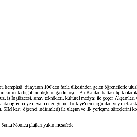
ampüsü, dünyanın 100'den fazla ülkesinden gelen öğrencilerle uluslarar
işim kurmak doğal bir alışkanlığa dönüşür. Bir Kaplan haftası tipik olara
uz, iş İngilizcesi, sınav teknikleri, kültürel medya) ile geçer. Akşamları v
nda da öğrenmeye devam eder. Şehir, Türkiye'den doğrudan veya tek aktar
, SIM kart, öğrenci indirimleri) ile ulaşım ve ilk yerleşme süreçlerini k
 Santa Monica plajları yakın mesafede.