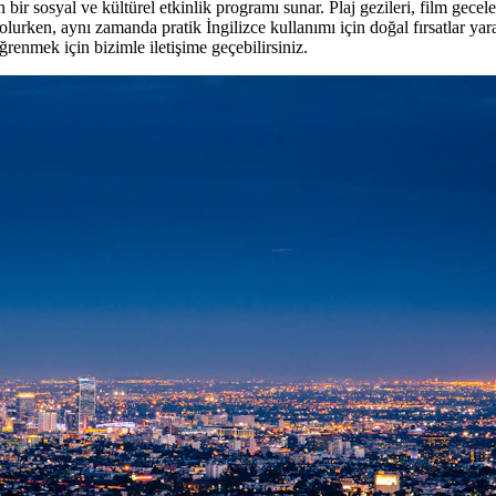
 bir sosyal ve kültürel etkinlik programı sunar. Plaj gezileri, film gecel
olurken, aynı zamanda pratik İngilizce kullanımı için doğal fırsatlar ya
ğrenmek için bizimle iletişime geçebilirsiniz.