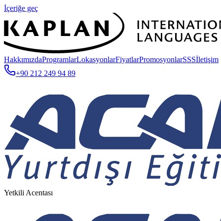
İçeriğe geç
Hakkımızda
Programlar
Lokasyonlar
Fiyatlar
Promosyonlar
SSS
İletişim
+90 212 249 94 89
Yetkili Acentası