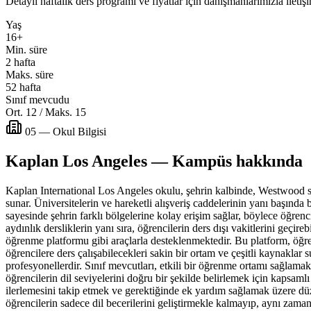
Detaylı haftalık ders programı ve fiyatlar için danışmanlarımızla iletiş
Yaş
16+
Min. süre
2 hafta
Maks. süre
52 hafta
Sınıf mevcudu
Ort. 12 / Maks. 15
05 — Okul Bilgisi
Kaplan Los Angeles — Kampüs hakkında
Kaplan International Los Angeles okulu, şehrin kalbinde, Westwood se
sunar. Üniversitelerin ve hareketli alışveriş caddelerinin yanı başın
sayesinde şehrin farklı bölgelerine kolay erişim sağlar, böylece öğrenc
aydınlık dersliklerin yanı sıra, öğrencilerin ders dışı vakitlerini geçi
öğrenme platformu gibi araçlarla desteklenmektedir. Bu platform, öğren
öğrencilere ders çalışabilecekleri sakin bir ortam ve çeşitli kaynakla
profesyonellerdir. Sınıf mevcutları, etkili bir öğrenme ortamı sağlamak
öğrencilerin dil seviyelerini doğru bir şekilde belirlemek için kapsaml
ilerlemesini takip etmek ve gerektiğinde ek yardım sağlamak üzere düze
öğrencilerin sadece dil becerilerini geliştirmekle kalmayıp, aynı zaman