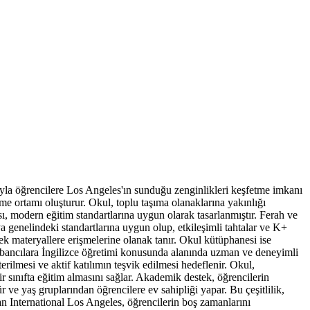
yla öğrencilere Los Angeles'ın sunduğu zenginlikleri keşfetme imkanı
e ortamı oluşturur. Okul, toplu taşıma olanaklarına yakınlığı
sı, modern eğitim standartlarına uygun olarak tasarlanmıştır. Ferah ve
nya genelindeki standartlarına uygun olup, etkileşimli tahtalar ve K+
 ek materyallere erişmelerine olanak tanır. Okul kütüphanesi ise
 yabancılara İngilizce öğretimi konusunda alanında uzman ve deneyimli
erilmesi ve aktif katılımın teşvik edilmesi hedeflenir. Okul,
ir sınıfta eğitim almasını sağlar. Akademik destek, öğrencilerin
 ve yaş gruplarından öğrencilere ev sahipliği yapar. Bu çeşitlilik,
lan International Los Angeles, öğrencilerin boş zamanlarını