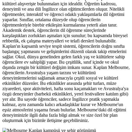
kültürel alışverişte bulunmaları için idealdir. Öğretim kadrosu,
deneyimli ve ana dili İngilizce olan eğitimcilerden oluşur. Nitelikli
öğretmenler, interaktif ve öğrenci odaklı yaklaşımlarla dil öğretimi
yaparlar. Sınıflar, ortalama düzeyde olup öğrencilerin
öğretmenleriyle birebir etkileşim kurmalarına yeterli alan tanır.
Akademik destek, öğrencilerin dil öğrenme süreçlerinde
karşılaştıkları zorlukları aşmaları için sunulur; bu kapsamda bireysel
rehberlik, ek çalışma materyalleri ve telafi dersleri bulunabilir.
Kaplan'ın kapsamlı seviye tespit sistemi, öğrencilerin doğru sınıfta
başlangıç yapmasını ve gelişimlerini düzenli olarak takip etmelerini
sağlar. Okul, dünya genelinden gelen farklı yaş ve kültürlere sahip
öğrencilere ev sahipliği yapar. Bu çeşitlilik, sınıf içinde ve okul
dışında zengin bir kültürel değişim imkanı sunar. Kaplan Melbourne,
öğrencilerin Avustralya yaşam tarzını ve kültürünü
deneyimlemelerini sağlamak amacıyla çeşitli sosyal ve kültürel
etkinlikler düzenler. Bu etkinlikler arasında şehir turları, müze
ziyaretleri, spor aktiviteleri, hafta sonu kaçamakları ve Avustralya'ya
özgü deneyimler (barbekü etkinlikleri, yerel festivallere katılım gibi)
yer alır. Bu sayede öğrenciler, sadece İngilizce pratik yapmakla
kalmaz, aynı zamanda kalıcı arkadaşlıklar kurar ve Melbourne'un
eşsiz atmosferini yaşama fırsatı bulurlar. Melbourne'daki dil eğitimi
deneyiminizle ilgili daha fazla bilgi almak ve size özel bir plan
oluşturmak için bizimle iletişime geçebilirsiniz.