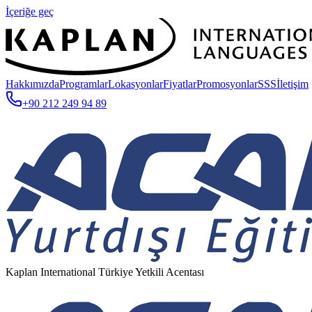
İçeriğe geç
Hakkımızda
Programlar
Lokasyonlar
Fiyatlar
Promosyonlar
SSS
İletişim
+90 212 249 94 89
Kaplan International Türkiye Yetkili Acentası