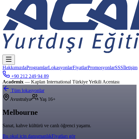
Hakkımızda
Programlar
Lokasyonlar
Fiyatlar
Promosyonlar
SSS
İletişim
+90 212 249 94 89
Academix
— Kaplan International Türkiye Yetkili Acentası
Tüm lokasyonlar
Avustralya
Yaş
16+
Melbourne
Sanat, kahve kültürü ve canlı öğrenci yaşamı.
Bu okul için danışmanlık
Fiyatları gör