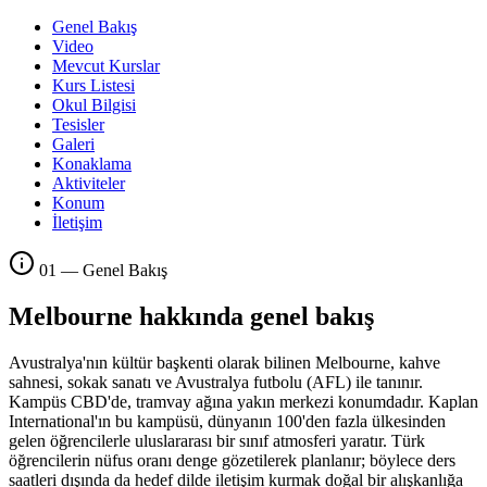
Genel Bakış
Video
Mevcut Kurslar
Kurs Listesi
Okul Bilgisi
Tesisler
Galeri
Konaklama
Aktiviteler
Konum
İletişim
01 — Genel Bakış
Melbourne hakkında genel bakış
Avustralya'nın kültür başkenti olarak bilinen Melbourne, kahve
sahnesi, sokak sanatı ve Avustralya futbolu (AFL) ile tanınır.
Kampüs CBD'de, tramvay ağına yakın merkezi konumdadır. Kaplan
International'ın bu kampüsü, dünyanın 100'den fazla ülkesinden
gelen öğrencilerle uluslararası bir sınıf atmosferi yaratır. Türk
öğrencilerin nüfus oranı denge gözetilerek planlanır; böylece ders
saatleri dışında da hedef dilde iletişim kurmak doğal bir alışkanlığa