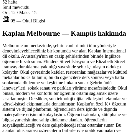
52 hafta
Sınıf mevcudu
Ort. 12 / Maks. 15
05 — Okul Bilgisi
Kaplan Melbourne — Kampüs hakkında
Melbourne'un merkezinde, şehrin canlı ritmini tüm yönleriyle
deneyimleyebileceğiniz bir konumda yer alan Kaplan International
dil okulu, Avustralya'nın en cazip şehirlerinden birinde İngilizce
öğrenme fırsatı sunar. Flinders Street İstasyonu ve Elizabeth Street
tramvay duraklarına yakınlığı sayesinde şehir içi ulaşım oldukça
kolaydır. Okul çevresinde kafeler, restoranlar, mağazalar ve kültürel
mekanlar bolca bulunur; bu da öğrencilere ders sonrası veya hafta
sonlarında dinlenme ve keşfetme imkanı sunar. Şehrin ünlü
laneway’leri, sokak sanatı ve parkları yürüme mesafesindedir. Okul
binası, modern ve konforlu bir öğrenim ortamı sağlamak üzere
tasarlanmıştır. Derslikler, son teknoloji dijital etkileşimli ekranlar ve
görsel-işitsel ekipmanlarla donatılmıştır. Kaplan'ın özel K+ öğretim
sistemi ve dijital platformu, öğrencilerin ders içinde ve dışında
materyallere erişimini kolaylaştırır. Öğrenci salonları, kütüphane ve
bilgisayar erişimine sahip dinlenme alanları, öğrencilerin
sosyalleşebileceği ve ders çalışabileceği rahat ortamlar sunar. Bu
alanlar, uluslararası öğrencilerin birbirleriyle pratik yapmaları ve