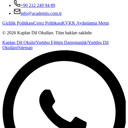
+90 212 249 94 89
info@academix.com.tr
Gizlilik Politikası
Çerez Politikası
KVKK Aydınlatma Metni
©
2026
Kaplan Dil Okulları
. Tüm hakları saklıdır.
Kaplan Dil Okulu
|
Yurtdışı Eğitim Danışmanlık
|
Yurtdışı Dil
Okulları
|
Sitemap