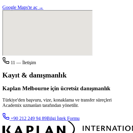
Google Maps'te aç →
11 — İletişim
Kayıt & danışmanlık
Kaplan
Melbourne
için ücretsiz danışmanlık
Türkiye'den başvuru, vize, konaklama ve transfer süreçleri
Academix
uzmanları tarafından yönetilir.
+90 212 249 94 89
Bilgi İstek Formu