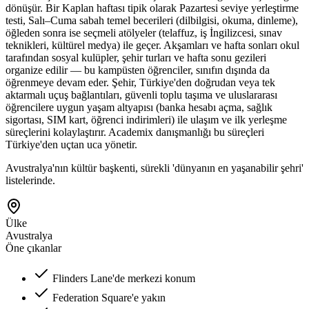
dönüşür. Bir Kaplan haftası tipik olarak Pazartesi seviye yerleştirme
testi, Salı–Cuma sabah temel becerileri (dilbilgisi, okuma, dinleme),
öğleden sonra ise seçmeli atölyeler (telaffuz, iş İngilizcesi, sınav
teknikleri, kültürel medya) ile geçer. Akşamları ve hafta sonları okul
tarafından sosyal kulüpler, şehir turları ve hafta sonu gezileri
organize edilir — bu kampüsten öğrenciler, sınıfın dışında da
öğrenmeye devam eder. Şehir, Türkiye'den doğrudan veya tek
aktarmalı uçuş bağlantıları, güvenli toplu taşıma ve uluslararası
öğrencilere uygun yaşam altyapısı (banka hesabı açma, sağlık
sigortası, SIM kart, öğrenci indirimleri) ile ulaşım ve ilk yerleşme
süreçlerini kolaylaştırır. Academix danışmanlığı bu süreçleri
Türkiye'den uçtan uca yönetir.
Avustralya'nın kültür başkenti, sürekli 'dünyanın en yaşanabilir şehri'
listelerinde.
Ülke
Avustralya
Öne çıkanlar
Flinders Lane'de merkezi konum
Federation Square'e yakın