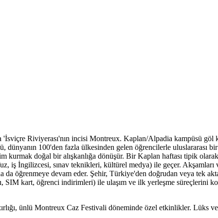
la 'İsviçre Riviyerası'nın incisi Montreux. Kaplan/Alpadia kampüsü göl
, dünyanın 100'den fazla ülkesinden gelen öğrencilerle uluslararası bir 
işim kurmak doğal bir alışkanlığa dönüşür. Bir Kaplan haftası tipik olara
uz, iş İngilizcesi, sınav teknikleri, kültürel medya) ile geçer. Akşamları v
nda da öğrenmeye devam eder. Şehir, Türkiye'den doğrudan veya tek aktar
, SIM kart, öğrenci indirimleri) ile ulaşım ve ilk yerleşme süreçlerini k
zırlığı, ünlü Montreux Caz Festivali döneminde özel etkinlikler. Lüks ve