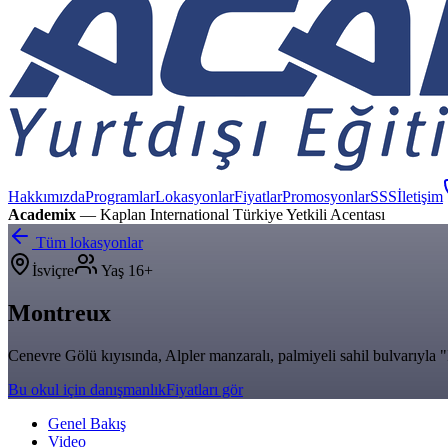
Hakkımızda
Programlar
Lokasyonlar
Fiyatlar
Promosyonlar
SSS
İletişim
Academix
— Kaplan International Türkiye Yetkili Acentası
Tüm lokasyonlar
İsviçre
Yaş
16+
Montreux
Cenevre Gölü kıyısında, Alpler manzaralı, palmiyeli sahil bulvarıyla 
Bu okul için danışmanlık
Fiyatları gör
Genel Bakış
Video