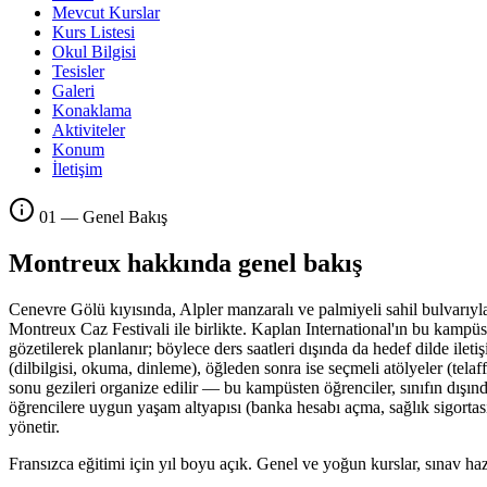
Mevcut Kurslar
Kurs Listesi
Okul Bilgisi
Tesisler
Galeri
Konaklama
Aktiviteler
Konum
İletişim
01 — Genel Bakış
Montreux hakkında genel bakış
Cenevre Gölü kıyısında, Alpler manzaralı ve palmiyeli sahil bulvarıy
Montreux Caz Festivali ile birlikte. Kaplan International'ın bu kampüsü
gözetilerek planlanır; böylece ders saatleri dışında da hedef dilde ilet
(dilbilgisi, okuma, dinleme), öğleden sonra ise seçmeli atölyeler (telaff
sonu gezileri organize edilir — bu kampüsten öğrenciler, sınıfın dışı
öğrencilere uygun yaşam altyapısı (banka hesabı açma, sağlık sigortası
yönetir.
Fransızca eğitimi için yıl boyu açık. Genel ve yoğun kurslar, sınav ha