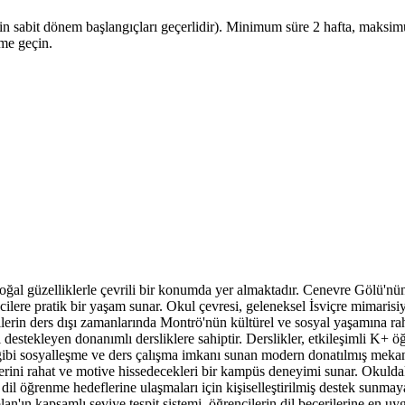
için sabit dönem başlangıçları geçerlidir). Minimum süre 2 hafta, maksimum
ime geçin.
 doğal güzelliklerle çevrili bir konumda yer almaktadır. Cenevre Gölü'n
cilere pratik bir yaşam sunar. Okul çevresi, geleneksel İsviçre mimarisi
lerin ders dışı zamanlarında Montrö'nün kültürel ve sosyal yaşamına rah
 destekleyen donanımlı dersliklere sahiptir. Derslikler, etkileşimli K+ öğ
ı gibi sosyalleşme ve ders çalışma imkanı sunan modern donatılmış mekanl
lerini rahat ve motive hissedecekleri bir kampüs deneyimi sunar. Okuldak
il öğrenme hedeflerine ulaşmaları için kişiselleştirilmiş destek sunmay
'ın kapsamlı seviye tespit sistemi, öğrencilerin dil becerilerine en uygun 