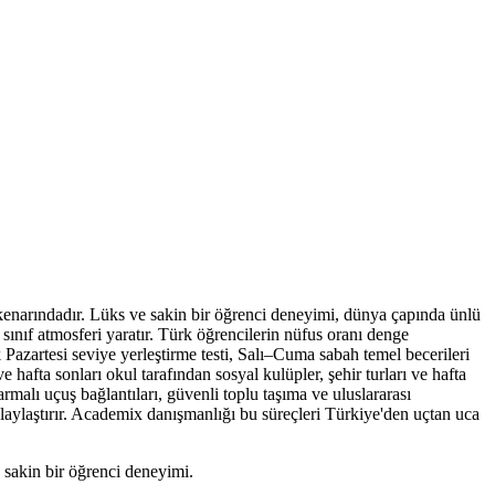
 kenarındadır. Lüks ve sakin bir öğrenci deneyimi, dünya çapında ünlü
sınıf atmosferi yaratır. Türk öğrencilerin nüfus oranı denge
k Pazartesi seviye yerleştirme testi, Salı–Cuma sabah temel becerileri
e hafta sonları okul tarafından sosyal kulüpler, şehir turları ve hafta
malı uçuş bağlantıları, güvenli toplu taşıma ve uluslararası
olaylaştırır. Academix danışmanlığı bu süreçleri Türkiye'den uçtan uca
 sakin bir öğrenci deneyimi.