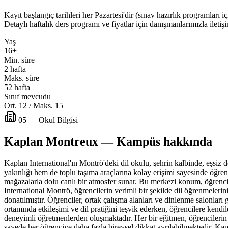
Kayıt başlangıç tarihleri her Pazartesi'dir (sınav hazırlık programları 
Detaylı haftalık ders programı ve fiyatlar için danışmanlarımızla iletiş
Yaş
16+
Min. süre
2 hafta
Maks. süre
52 hafta
Sınıf mevcudu
Ort. 12 / Maks. 15
05 — Okul Bilgisi
Kaplan Montreux — Kampüs hakkında
Kaplan International'ın Montrö'deki dil okulu, şehrin kalbinde, eşsiz
yakınlığı hem de toplu taşıma araçlarına kolay erişimi sayesinde öğren
mağazalarla dolu canlı bir atmosfer sunar. Bu merkezi konum, öğrenci
International Montrö, öğrencilerin verimli bir şekilde dil öğrenmelerini
donatılmıştır. Öğrenciler, ortak çalışma alanları ve dinlenme salonlar
ortamında etkileşimi ve dil pratiğini teşvik ederken, öğrencilere kendi
deneyimli öğretmenlerden oluşmaktadır. Her bir eğitmen, öğrencilerin d
sayede her öğrenciye daha fazla bireysel dikkat ayrılabilmektedir. Kaplan