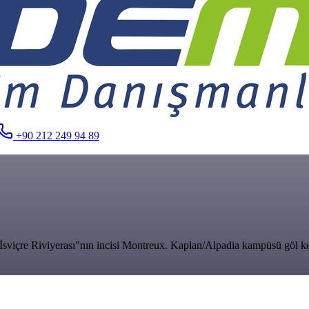
+90 212 249 94 89
"İsviçre Riviyerası"nın incisi Montreux. Kaplan/Alpadia kampüsü göl ke