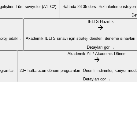
liştirir. Tüm seviyeler (A1–C2).
Haftada 28-35 ders. Hızlı ilerleme isteyen
Det
IELTS Hazırlık
loji odaklı.
Akademik IELTS sınavı için strateji dersleri, deneme sınavları ve
Detayları gör →
Akademik Yıl / Akademik Dönem
ogramlar.
20+ hafta uzun dönem programları. Önemli indirimler, kariyer modül
Detayları gör →