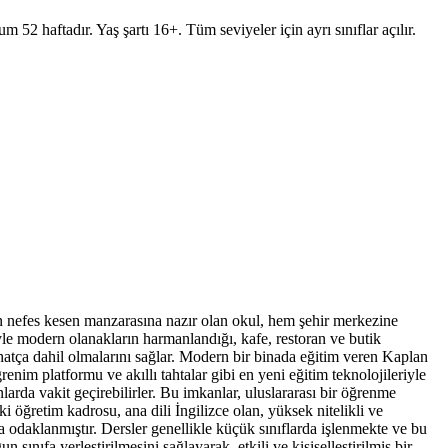
 52 haftadır. Yaş şartı 16+. Tüm seviyeler için ayrı sınıflar açılır.
ün nefes kesen manzarasına nazır olan okul, hem şehir merkezine
yle modern olanakların harmanlandığı, kafe, restoran ve butik
atça dahil olmalarını sağlar. Modern bir binada eğitim veren Kaplan
renim platformu ve akıllı tahtalar gibi en yeni eğitim teknolojileriyle
arda vakit geçirebilirler. Bu imkanlar, uluslararası bir öğrenme
i öğretim kadrosu, ana dili İngilizce olan, yüksek nitelikli ve
a odaklanmıştır. Dersler genellikle küçük sınıflarda işlenmekte ve bu
sınıfa yerleştirilmesini sağlayarak, etkili ve kişiselleştirilmiş bir