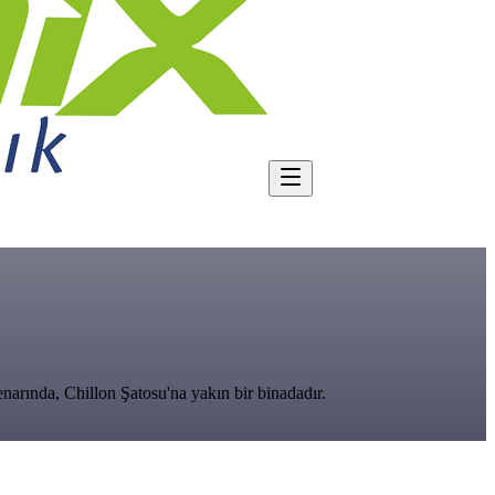
narında, Chillon Şatosu'na yakın bir binadadır.