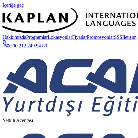
İçeriğe geç
Hakkımızda
Programlar
Lokasyonlar
Fiyatlar
Promosyonlar
SSS
İletişim
+90 212 249 94 89
Yetkili Acentası