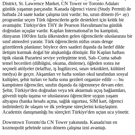
District, St. Lawrence Market, CN Tower ve Toronto Adaları
günlük yaşamın parçasıdır. Kanada öğrenci vizesi (Study Permit) ile
haftada 24 saate kadar çalışma izni vardır; bu, uzun dönem (6+ ay)
programlar seçen Türk öğrencilerin gelir destekleri için kritik bir
avantajdır. Türkiye'den THY ile Pearson Havalimanı'na günlük
doğrudan uçuşlar vardır. Kaplan International'ın bu kampüsü,
dünyanın 100'den fazla ülkesinden gelen öğrencilerle uluslararası bir
sınıf atmosferi yaratır. Türk öğrencilerin nüfus oranı denge
gözetilerek planlanır; böylece ders saatleri dışında da hedef dilde
iletişim kurmak doğal bir alışkanlığa dönüşür. Bir Kaplan haftası
tipik olarak Pazartesi seviye yerleştirme testi, Salı–Cuma sabah
temel becerileri (dilbilgisi, okuma, dinleme), öğleden sonra ise
seçmeli atölyeler (telaffuz, iş İngilizcesi, sınav teknikleri, kültürel
medya) ile geçer. Akşamları ve hafta sonları okul tarafından sosyal
kulüpler, şehir turları ve hafta sonu gezileri organize edilir — bu
kampüsten öğrenciler, sınıfın dışında da öğrenmeye devam eder.
Şehir, Türkiye'den doğrudan veya tek aktarmalı uçuş bağlantıları,
güvenli toplu taşıma ve uluslararası öğrencilere uygun yaşam
altyapısı (banka hesabı açma, sağlık sigortası, SIM kart, öğrenci
indirimleri) ile ulaşım ve ilk yerleşme süreçlerini kolaylaştırır.
Academix danışmanlığı bu süreçleri Türkiye'den uçtan uca yönetir.
Downtown Toronto'da CN Tower yakınında. Kanada'nın en
kozmopolit şehrinde uzun dönem çalışma izni avantajı.