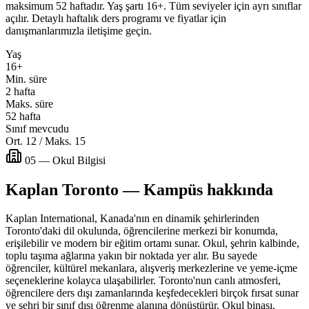
maksimum 52 haftadır. Yaş şartı 16+. Tüm seviyeler için ayrı sınıflar
açılır. Detaylı haftalık ders programı ve fiyatlar için
danışmanlarımızla iletişime geçin.
Yaş
16+
Min. süre
2 hafta
Maks. süre
52 hafta
Sınıf mevcudu
Ort. 12 / Maks. 15
05 — Okul Bilgisi
Kaplan Toronto — Kampüs hakkında
Kaplan International, Kanada'nın en dinamik şehirlerinden
Toronto'daki dil okulunda, öğrencilerine merkezi bir konumda,
erişilebilir ve modern bir eğitim ortamı sunar. Okul, şehrin kalbinde,
toplu taşıma ağlarına yakın bir noktada yer alır. Bu sayede
öğrenciler, kültürel mekanlara, alışveriş merkezlerine ve yeme-içme
seçeneklerine kolayca ulaşabilirler. Toronto'nun canlı atmosferi,
öğrencilere ders dışı zamanlarında keşfedecekleri birçok fırsat sunar
ve şehri bir sınıf dışı öğrenme alanına dönüştürür. Okul binası,