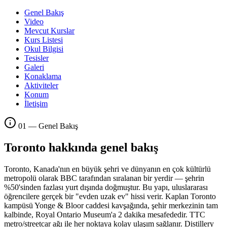
Genel Bakış
Video
Mevcut Kurslar
Kurs Listesi
Okul Bilgisi
Tesisler
Galeri
Konaklama
Aktiviteler
Konum
İletişim
01 — Genel Bakış
Toronto hakkında genel bakış
Toronto, Kanada'nın en büyük şehri ve dünyanın en çok kültürlü
metropolü olarak BBC tarafından sıralanan bir yerdir — şehrin
%50'sinden fazlası yurt dışında doğmuştur. Bu yapı, uluslararası
öğrencilere gerçek bir "evden uzak ev" hissi verir. Kaplan Toronto
kampüsü Yonge & Bloor caddesi kavşağında, şehir merkezinin tam
kalbinde, Royal Ontario Museum'a 2 dakika mesafededir. TTC
metro/streetcar ağı ile her noktaya kolay ulaşım sağlanır. Distillery