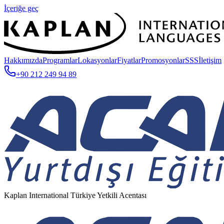
İçeriğe geç
Hakkımızda
Programlar
Lokasyonlar
Fiyatlar
Promosyonlar
SSS
İletişim
+90 212 249 94 89
Kaplan International Türkiye Yetkili Acentası