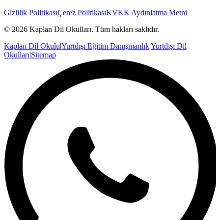
Gizlilik Politikası
Çerez Politikası
KVKK Aydınlatma Metni
©
2026
Kaplan Dil Okulları
. Tüm hakları saklıdır.
Kaplan Dil Okulu
|
Yurtdışı Eğitim Danışmanlık
|
Yurtdışı Dil
Okulları
|
Sitemap