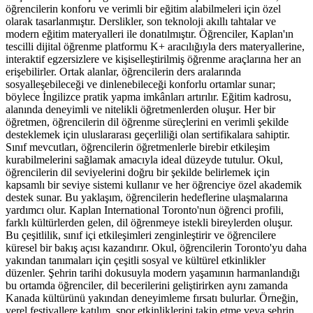
öğrencilerin konforu ve verimli bir eğitim alabilmeleri için özel
olarak tasarlanmıştır. Derslikler, son teknoloji akıllı tahtalar ve
modern eğitim materyalleri ile donatılmıştır. Öğrenciler, Kaplan'ın
tescilli dijital öğrenme platformu K+ aracılığıyla ders materyallerine,
interaktif egzersizlere ve kişiselleştirilmiş öğrenme araçlarına her an
erişebilirler. Ortak alanlar, öğrencilerin ders aralarında
sosyalleşebileceği ve dinlenebileceği konforlu ortamlar sunar;
böylece İngilizce pratik yapma imkânları artırılır. Eğitim kadrosu,
alanında deneyimli ve nitelikli öğretmenlerden oluşur. Her bir
öğretmen, öğrencilerin dil öğrenme süreçlerini en verimli şekilde
desteklemek için uluslararası geçerliliği olan sertifikalara sahiptir.
Sınıf mevcutları, öğrencilerin öğretmenlerle birebir etkileşim
kurabilmelerini sağlamak amacıyla ideal düzeyde tutulur. Okul,
öğrencilerin dil seviyelerini doğru bir şekilde belirlemek için
kapsamlı bir seviye sistemi kullanır ve her öğrenciye özel akademik
destek sunar. Bu yaklaşım, öğrencilerin hedeflerine ulaşmalarına
yardımcı olur. Kaplan International Toronto'nun öğrenci profili,
farklı kültürlerden gelen, dil öğrenmeye istekli bireylerden oluşur.
Bu çeşitlilik, sınıf içi etkileşimleri zenginleştirir ve öğrencilere
küresel bir bakış açısı kazandırır. Okul, öğrencilerin Toronto'yu daha
yakından tanımaları için çeşitli sosyal ve kültürel etkinlikler
düzenler. Şehrin tarihi dokusuyla modern yaşamının harmanlandığı
bu ortamda öğrenciler, dil becerilerini geliştirirken aynı zamanda
Kanada kültürünü yakından deneyimleme fırsatı bulurlar. Örneğin,
yerel festivallere katılım, spor etkinliklerini takip etme veya şehrin