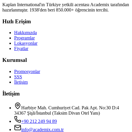
Kaplan International'ın Türkiye yetkili acentası Academix tarafından
hazırlanmıştır. 1938'den beri 850.000+ öğrencinin tercihi.
Hızlı Erişim
Hakkımızda
Programlar
Lokasyonlar
Fiyatlar
Kurumsal
Promosyonlar
SSS
İletişim
İletişim
Harbiye Mah. Cumhuriyet Cad. Pak Apt. No:30 D:4
34367 Şişli/İstanbul (Taksim Divan Otel Yanı)
+90 212 249 94 89
info@academix.com.tr