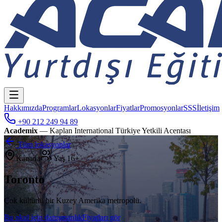
Hakkımızda
Programlar
Lokasyonlar
Fiyatlar
Promosyonlar
SSS
İletişim
+90 212 249 94 89
Academix
— Kaplan International Türkiye Yetkili Acentası
Tüm lokasyonlar
Kanada
Yaş
16+
Toronto
Çok kültürlü bir Kuzey Amerika metropolü.
Bu okul için danışmanlık
Fiyatları gör