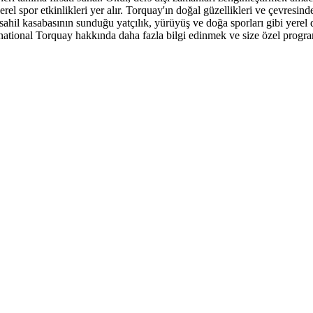
 yerel spor etkinlikleri yer alır. Torquay'ın doğal güzellikleri ve çevresi
hil kasabasının sunduğu yatçılık, yürüyüş ve doğa sporları gibi yerel 
national Torquay hakkında daha fazla bilgi edinmek ve size özel program