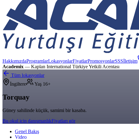
Hakkımızda
Programlar
Lokasyonlar
Fiyatlar
Promosyonlar
SSS
İletişim
Academix
— Kaplan International Türkiye Yetkili Acentası
Tüm lokasyonlar
İngiltere
Yaş
16+
Torquay
Güney sahilinde küçük, samimi bir kasaba.
Bu okul için danışmanlık
Fiyatları gör
Genel Bakış
Video