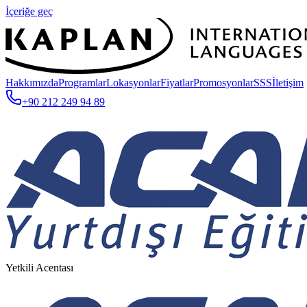
İçeriğe geç
Hakkımızda
Programlar
Lokasyonlar
Fiyatlar
Promosyonlar
SSS
İletişim
+90 212 249 94 89
Yetkili Acentası