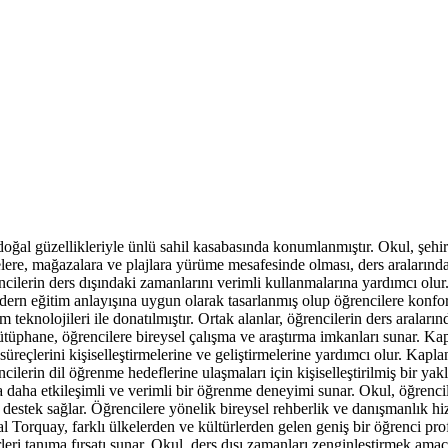
 doğal güzellikleriyle ünlü sahil kasabasında konumlanmıştır. Okul, şeh
lere, mağazalara ve plajlara yürüme mesafesinde olması, ders aralarında
encilerin ders dışındaki zamanlarını verimli kullanmalarına yardımcı olur.
odern eğitim anlayışına uygun olarak tasarlanmış olup öğrencilere konfor
m teknolojileri ile donatılmıştır. Ortak alanlar, öğrencilerin ders araları
kütüphane, öğrencilere bireysel çalışma ve araştırma imkanları sunar. Ka
süreçlerini kişiselleştirmelerine ve geliştirmelerine yardımcı olur. Kapla
ilerin dil öğrenme hedeflerine ulaşmaları için kişiselleştirilmiş bir yakla
a daha etkileşimli ve verimli bir öğrenme deneyimi sunar. Okul, öğrencile
k destek sağlar. Öğrencilere yönelik bireysel rehberlik ve danışmanlık h
al Torquay, farklı ülkelerden ve kültürlerden gelen geniş bir öğrenci profi
eri tanıma fırsatı sunar. Okul, ders dışı zamanları zenginleştirmek amacı