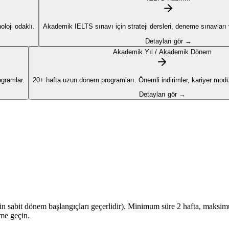
loji odaklı.
Akademik IELTS sınavı için strateji dersleri, deneme sınavları ve
Detayları gör →
Akademik Yıl / Akademik Dönem
ogramlar.
20+ hafta uzun dönem programları. Önemli indirimler, kariyer modül
Detayları gör →
için sabit dönem başlangıçları geçerlidir). Minimum süre 2 hafta, maksimum
ime geçin.