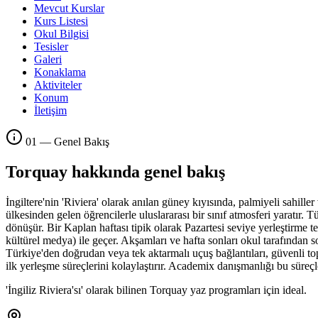
Mevcut Kurslar
Kurs Listesi
Okul Bilgisi
Tesisler
Galeri
Konaklama
Aktiviteler
Konum
İletişim
01 — Genel Bakış
Torquay hakkında genel bakış
İngiltere'nin 'Riviera' olarak anılan güney kıyısında, palmiyeli sahille
ülkesinden gelen öğrencilerle uluslararası bir sınıf atmosferi yaratır. 
dönüşür. Bir Kaplan haftası tipik olarak Pazartesi seviye yerleştirme tes
kültürel medya) ile geçer. Akşamları ve hafta sonları okul tarafından s
Türkiye'den doğrudan veya tek aktarmalı uçuş bağlantıları, güvenli top
ilk yerleşme süreçlerini kolaylaştırır. Academix danışmanlığı bu süreçl
'İngiliz Riviera'sı' olarak bilinen Torquay yaz programları için ideal.