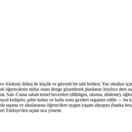
r ve Akdeniz iklimi ile küçük ve güvenli bir tatil beldesi. Yaz okulları 
Türk öğrencilerin nüfus oranı denge gözetilerek planlanır; böylece ders sa
ti, Salı–Cuma sabah temel becerileri (dilbilgisi, okuma, dinleme), öğleden
osyal kulüpler, şehir turları ve hafta sonu gezileri organize edilir — b
lu taşıma ve uluslararası öğrencilere uygun yaşam altyapısı (banka hesab
eri Türkiye'den uçtan uca yönetir.