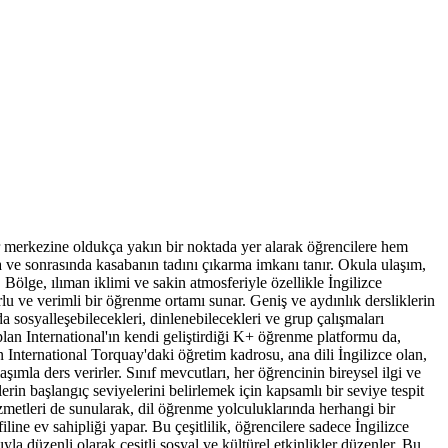
ir merkezine oldukça yakın bir noktada yer alarak öğrencilere hem
 ve sonrasında kasabanın tadını çıkarma imkanı tanır. Okula ulaşım,
 Bölge, ılıman iklimi ve sakin atmosferiyle özellikle İngilizce
lu ve verimli bir öğrenme ortamı sunar. Geniş ve aydınlık dersliklerin
nda sosyalleşebilecekleri, dinlenebilecekleri ve grup çalışmaları
plan International'ın kendi geliştirdiği K+ öğrenme platformu da,
n International Torquay'daki öğretim kadrosu, ana dili İngilizce olan,
şımla ders verirler. Sınıf mevcutları, her öğrencinin bireysel ilgi ve
rin başlangıç seviyelerini belirlemek için kapsamlı bir seviye tespit
izmetleri de sunularak, dil öğrenme yolculuklarında herhangi bir
line ev sahipliği yapar. Bu çeşitlilik, öğrencilere sadece İngilizce
yla düzenli olarak çeşitli sosyal ve kültürel etkinlikler düzenler. Bu