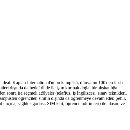
için ideal. Kaplan International'ın bu kampüsü, dünyanın 100'den fazla
atleri dışında da hedef dilde iletişim kurmak doğal bir alışkanlığa
 sonra ise seçmeli atölyeler (telaffuz, iş İngilizcesi, sınav teknikleri,
u kampüsten öğrenciler, sınıfın dışında da öğrenmeye devam eder. Şehir,
ı açma, sağlık sigortası, SIM kart, öğrenci indirimleri) ile ulaşım ve