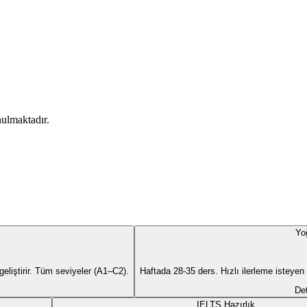
ulmaktadır.
Yo
liştirir. Tüm seviyeler (A1–C2).
Haftada 28-35 ders. Hızlı ilerleme isteyen
Det
IELTS Hazırlık