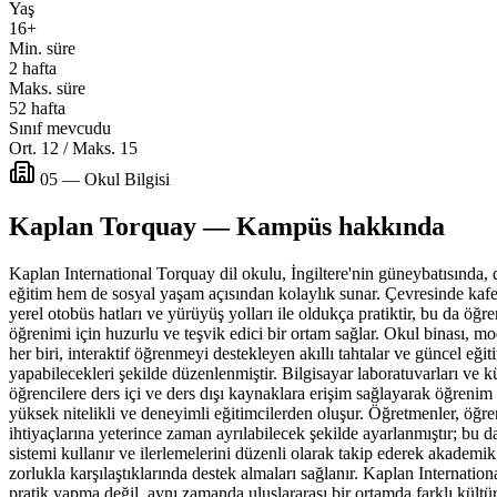
Yaş
16+
Min. süre
2 hafta
Maks. süre
52 hafta
Sınıf mevcudu
Ort. 12 / Maks. 15
05 — Okul Bilgisi
Kaplan Torquay — Kampüs hakkında
Kaplan International Torquay dil okulu, İngiltere'nin güneybatısında,
eğitim hem de sosyal yaşam açısından kolaylık sunar. Çevresinde kafe
yerel otobüs hatları ve yürüyüş yolları ile oldukça pratiktir, bu da öğr
öğrenimi için huzurlu ve teşvik edici bir ortam sağlar. Okul binası, m
her biri, interaktif öğrenmeyi destekleyen akıllı tahtalar ve güncel eğiti
yapabilecekleri şekilde düzenlenmiştir. Bilgisayar laboratuvarları ve 
öğrencilere ders içi ve ders dışı kaynaklara erişim sağlayarak öğrenim 
yüksek nitelikli ve deneyimli eğitimcilerden oluşur. Öğretmenler, öğrenc
ihtiyaçlarına yeterince zaman ayrılabilecek şekilde ayarlanmıştır; bu d
sistemi kullanır ve ilerlemelerini düzenli olarak takip ederek akademi
zorlukla karşılaştıklarında destek almaları sağlanır. Kaplan Internation
pratik yapma değil, aynı zamanda uluslararası bir ortamda farklı kültürl