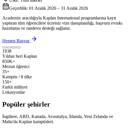
Ülke:
Tüm ülkeler
Geçerlilik:
01 Aralık 2026 – 31 Aralık 2026
Academix aracılığıyla Kaplan International programlarına kayıt
yaptıran tüm öğrencilere ücretsiz vize danışmanlığı, başvuru evrakı
hazırlama ve randevu desteği sağlanır.
Hemen Başvur
1938
Yıldan beri Kaplan
850K+
Mezun öğrenci
35+
Kampüs / 8 ülke
150+
Farklı milliyet
Lokasyonlar
Popüler şehirler
İngiltere, ABD, Kanada, Avustralya, İrlanda, Yeni Zelanda ve
Malta'da Kaplan kampüsleri.