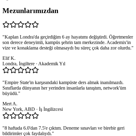
Mezunlarımızdan
"
Kaplan Londra'da geçirdiğim 6 ay hayatımı değiştirdi. Öğretmenler
son derece deneyimli, kampüs şehrin tam merkezinde. Academix'in
vize ve konaklama desteği olmasaydı bu süreç çok daha zor olurdu.
"
Elif K.
Londra, İngiltere
·
Akademik Yıl
"
Empire State'in karşısındaki kampüste ders almak inanılmazdı.
Sınıflarda dünyanın her yerinden insanlarla tanıştım, network'üm
büyüdü.
"
Mert A.
New York, ABD
·
İş İngilizcesi
"
8 haftada 6.0'dan 7.5'e çıktım. Deneme sınavları ve birebir geri
bildirimler çok faydalıydı.
"