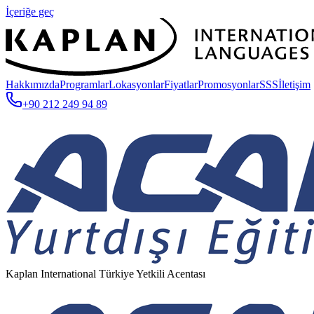
İçeriğe geç
Hakkımızda
Programlar
Lokasyonlar
Fiyatlar
Promosyonlar
SSS
İletişim
+90 212 249 94 89
Kaplan International Türkiye Yetkili Acentası