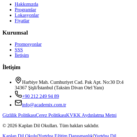
Hakkımızda
Programlar
Lokasyonlar
Fiyatlar
Kurumsal
Promosyonlar
SSS
İletişim
İletişim
Harbiye Mah. Cumhuriyet Cad. Pak Apt. No:30 D:4
34367 Şişli/İstanbul (Taksim Divan Otel Yanı)
+90 212 249 94 89
info@academix.com.tr
Gizlilik Politikası
Çerez Politikası
KVKK Aydınlatma Metni
©
2026
Kaplan Dil Okulları
. Tüm hakları saklıdır.
Kaplan Dil Okulu
|
Yurtdışı Eğitim Danışmanlık
|
Yurtdışı Dil