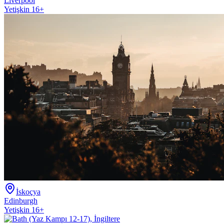
Liverpool
Yetişkin 16+
İskoçya
Edinburgh
Yetişkin 16+